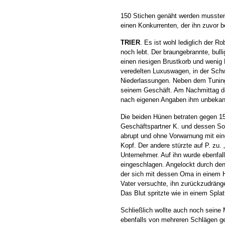
150 Stichen genäht werden mussten
einen Konkurrenten, der ihn zuvor be
TRIER
. Es ist wohl lediglich der R
noch lebt. Der braungebrannte, bull
einen riesigen Brustkorb und wenig 
veredelten Luxuswagen, in der Schwe
Niederlassungen. Neben dem Tunin
seinem Geschäft. Am Nachmittag de
nach eigenen Angaben ihm unbekan
Die beiden Hünen betraten gegen 15
Geschäftspartner K. und dessen So
abrupt und ohne Vorwarnung mit ei
Kopf. Der andere stürzte auf P. zu. 
Unternehmer. Auf ihn wurde ebenfal
eingeschlagen. Angelockt durch den
der sich mit dessen Oma in einem 
Vater versuchte, ihn zurückzudränge
Das Blut spritzte wie in einem Splatt
Schließlich wollte auch noch seine
ebenfalls von mehreren Schlägen ge