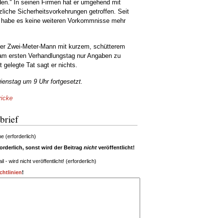
den.“ In seinen Firmen hat er umgehend mit
iche Sicherheitsvorkehrungen getroffen. Seit
 habe es keine weiteren Vorkommnisse mehr
sser Zwei-Meter-Mann mit kurzem, schütterem
am ersten Verhandlungstag nur Angaben zu
 gelegte Tat sagt er nichts.
nstag um 9 Uhr fortgesetzt.
ricke
brief
 (erforderlich)
rderlich, sonst wird der Beitrag
nicht
veröffentlicht!
il - wird nicht veröffentlicht! (erforderlich)
htlinien
!