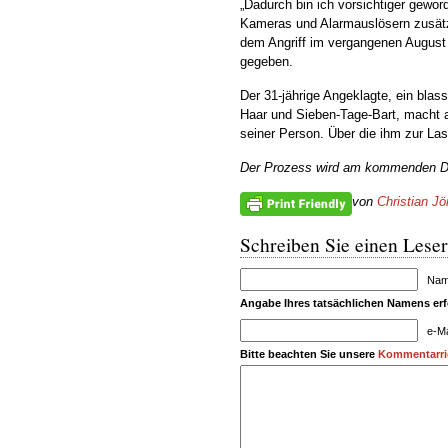
„Dadurch bin ich vorsichtiger gewor
Kameras und Alarmauslösern zusätzl
dem Angriff im vergangenen August
gegeben.
Der 31-jährige Angeklagte, ein bla
Haar und Sieben-Tage-Bart, macht 
seiner Person. Über die ihm zur Last
Der Prozess wird am kommenden Die
von
Christian Jö
Schreiben Sie einen Leser
Name
Angabe Ihres tatsächlichen Namens erfo
e-Ma
Bitte beachten Sie unsere
Kommentarric