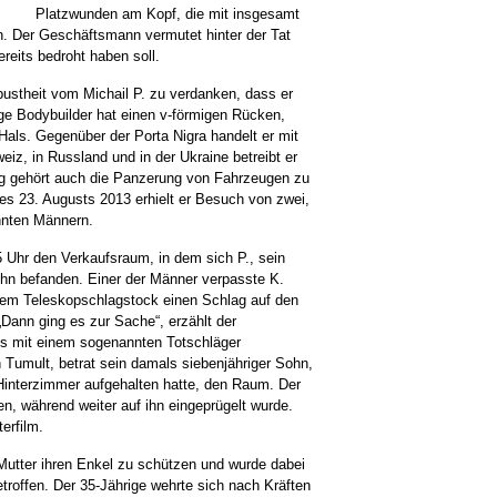
Platzwunden am Kopf, die mit insgesamt
. Der Geschäftsmann vermutet hinter der Tat
reits bedroht haben soll.
obustheit vom Michail P. zu verdanken, dass er
ige Bodybuilder hat einen v-förmigen Rücken,
Hals. Gegenüber der Porta Nigra handelt er mit
iz, in Russland und in der Ukraine betreibt er
g gehört auch die Panzerung von Fahrzeugen zu
s 23. Augusts 2013 erhielt er Besuch von zwei,
nten Männern.
 Uhr den Verkaufsraum, in dem sich P., sein
hn befanden. Einer der Männer verpasste K.
nem Teleskopschlagstock einen Schlag auf den
„Dann ging es zur Sache“, erzählt der
ls mit einem sogenannten Totschläger
 Tumult, betrat sein damals siebenjähriger Sohn,
Hinterzimmer aufgehalten hatte, den Raum. Der
n, während weiter auf ihn eingeprügelt wurde.
erfilm.
 Mutter ihren Enkel zu schützen und wurde dabei
troffen. Der 35-Jährige wehrte sich nach Kräften