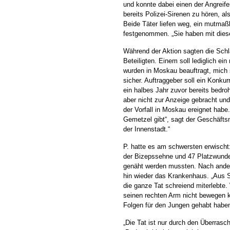
und konnte dabei einen der Angreife
bereits Polizei-Sirenen zu hören, al
Beide Täter liefen weg, ein mutmaßl
festgenommen. „Sie haben mit dies
Während der Aktion sagten die Schl
Beteiligten. Einem soll lediglich ei
wurden in Moskau beauftragt, mich s
sicher. Auftraggeber soll ein Konkur
ein halbes Jahr zuvor bereits bedr
aber nicht zur Anzeige gebracht und
der Vorfall in Moskau ereignet habe.
Gemetzel gibt“, sagt der Geschäfts
der Innenstadt.“
P. hatte es am schwersten erwischt:
der Bizepssehne und 47 Platzwunde
genäht werden mussten. Nach ander
hin wieder das Krankenhaus. „Aus S
die ganze Tat schreiend miterlebte
seinen rechten Arm nicht bewegen ko
Folgen für den Jungen gehabt habe
„Die Tat ist nur durch den Überrasc