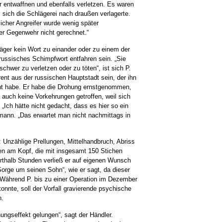
r entwaffnen und ebenfalls verletzen. Es waren
s sich die Schlägerei nach draußen verlagerte.
icher Angreifer wurde wenig später
er Gegenwehr nicht gerechnet.“
äger kein Wort zu einander oder zu einem der
n russisches Schimpfwort entfahren sein. „Sie
chwer zu verletzen oder zu töten“, ist sich P.
rent aus der russischen Hauptstadt sein, der ihn
oht habe. Er habe die Drohung ernstgenommen,
 auch keine Vorkehrungen getroffen, weil sich
 „Ich hätte nicht gedacht, dass es hier so ein
mann. „Das erwartet man nicht nachmittags in
 Unzählige Prellungen, Mittelhandbruch, Abriss
n am Kopf, die mit insgesamt 150 Stichen
thalb Stunden verließ er auf eigenen Wunsch
orge um seinen Sohn“, wie er sagt, da dieser
. Während P. bis zu einer Operation im Dezember
nnte, soll der Vorfall gravierende psychische
n.
hungseffekt gelungen“, sagt der Händler.