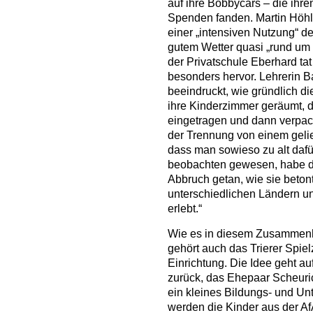
auf ihre Bobbycars – die ihre
Spenden fanden. Martin Höhl, 
einer „intensiven Nutzung“ d
gutem Wetter quasi „rund um 
der Privatschule Eberhard ta
besonders hervor. Lehrerin Ba
beeindruckt, wie gründlich d
ihre Kinderzimmer geräumt, d
eingetragen und dann verpackt
der Trennung von einem geli
dass man sowieso zu alt dafür 
beobachten gewesen, habe de
Abbruch getan, wie sie beton
unterschiedlichen Ländern un
erlebt.“
Wie es in diesem Zusammenh
gehört auch das Trierer Spi
Einrichtung. Die Idee geht 
zurück, das Ehepaar Scheuric
ein kleines Bildungs- und U
werden die Kinder aus der Af