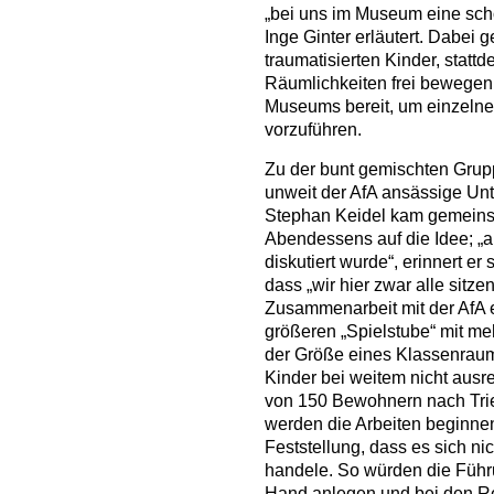
„bei uns im Museum eine sch
Inge Ginter erläutert. Dabei 
traumatisierten Kinder, statt
Räumlichkeiten frei bewegen.
Museums bereit, um einzelne
vorzuführen.
Zu der bunt gemischten Grup
unweit der AfA ansässige Un
Stephan Keidel kam gemeins
Abendessens auf die Idee; „a
diskutiert wurde“, erinnert er
dass „wir hier zwar alle sitzen
Zusammenarbeit mit der AfA 
größeren „Spielstube“ mit me
der Größe eines Klassenraum
Kinder bei weitem nicht ausr
von 150 Bewohnern nach Trier
werden die Arbeiten beginnen
Feststellung, dass es sich n
handele. So würden die Führ
Hand anlegen und bei den Ren