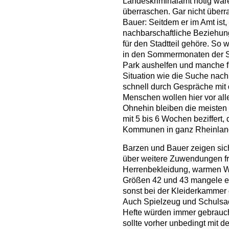
Landeskriminalamt nötig ware
überraschen. Gar nicht überra
Bauer: Seitdem er im Amt ist,
nachbarschaftliche Beziehu
für den Stadtteil gehöre. So
in den Sommermonaten der St
Park aushelfen und manche 
Situation wie die Suche nac
schnell durch Gespräche mit 
Menschen wollen hier vor all
Ohnehin bleiben die meisten n
mit 5 bis 6 Wochen beziffert
Kommunen in ganz Rheinland-P
Barzen und Bauer zeigen sic
über weitere Zuwendungen fr
Herrenbekleidung, warmen W
Größen 42 und 43 mangele es
sonst bei der Kleiderkammer d
Auch Spielzeug und Schulsac
Hefte würden immer gebrauch
sollte vorher unbedingt mit d