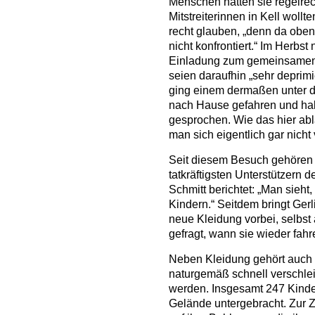
Menschen hätten sie regelrec
Mitstreiterinnen in Kell wollt
recht glauben, „denn da oben
nicht konfrontiert.“ Im Herb
Einladung zum gemeinsamen 
seien daraufhin „sehr deprimi
ging einem dermaßen unter d
nach Hause gefahren und hab
gesprochen. Wie das hier ablä
man sich eigentlich gar nicht 
Seit diesem Besuch gehören d
tatkräftigsten Unterstützern d
Schmitt berichtet: „Man sieht,
Kindern.“ Seitdem bringt Ger
neue Kleidung vorbei, selbst
gefragt, wann sie wieder fah
Neben Kleidung gehört auch 
naturgemäß schnell verschle
werden. Insgesamt 247 Kinde
Gelände untergebracht. Zur Ze