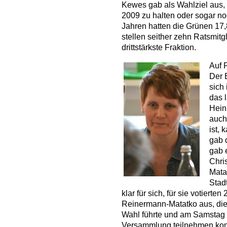
Kewes gab als Wahlziel aus, 
2009 zu halten oder sogar noc
Jahren hatten die Grünen 17
stellen seither zehn Ratsmitg
drittstärkste Fraktion.
Auf P
Der 
sich
das 
Heinr
auch
ist,
gab 
gab 
Chri
Mata
Stad
klar für sich, für sie votierte
Reinermann-Matatko aus, die 
Wahl führte und am Samstag 
Versammlung teilnehmen konn