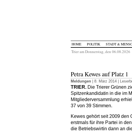
HOME
POLITIK
STADT & MENS
Trier am Donnerstag, den 06.08.2026
Petra Kewes auf Platz 1
Meldungen
| 8. März 2014 |
Leserbr
TRIER.
Die Trierer Grünen zi
Spitzenkandidatin in die im 
Mitgliederversammlung erhi
37 von 39 Stimmen.
Kewes gehört seit 2009 den G
erstmals für ihre Partei in d
die Betriebswirtin dann an d