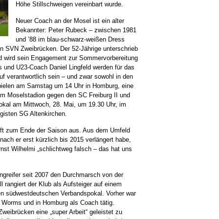
Höhe Stillschweigen vereinbart wurde.
Neuer Coach an der Mosel ist ein alter
Bekannter: Peter Rubeck – zwischen 1981
und ’88 im blau-schwarz-weißen Dress
n SVN Zweibrücken. Der 52-Jährige unterschrieb
und wird sein Engagement zur Sommervorbereitung
 und U23-Coach Daniel Lingfeld werden für das
f verantwortlich sein – und zwar sowohl in den
spielen am Samstag um 14 Uhr in Homburg, eine
im Moselstadion gegen den SC Freiburg II und
okal am Mittwoch, 28. Mai, um 19.30 Uhr, im
gisten SG Altenkirchen.
uft zum Ende der Saison aus. Aus dem Umfeld
ach er erst kürzlich bis 2015 verlängert habe,
nst Wilhelmi „schlichtweg falsch – das hat uns
ngreifer seit 2007 den Durchmarsch von der
ll rangiert der Klub als Aufsteiger auf einem
en südwestdeutschen Verbandspokal. Vorher war
 Worms und in Homburg als Coach tätig.
Zweibrücken eine „super Arbeit“ geleistet zu