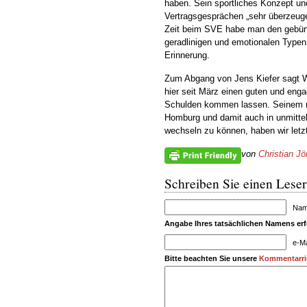
haben. Sein sportliches Konzept und
Vertragsgesprächen „sehr überzeuge
Zeit beim SVE habe man den gebürt
geradlinigen und emotionalen Typen,
Erinnerung.
Zum Abgang von Jens Kiefer sagt Wil
hier seit März einen guten und eng
Schulden kommen lassen. Seinem n
Homburg und damit auch in unmitt
wechseln zu können, haben wir letz
von
Christian Jö
Schreiben Sie einen Leser
Name
Angabe Ihres tatsächlichen Namens erfo
e-Ma
Bitte beachten Sie unsere
Kommentarric