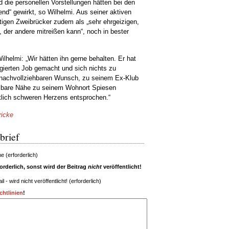
 die personellen Vorstellungen hätten bei den
nd“ gewirkt, so Wilhelmi. Aus seiner aktiven
igen Zweibrücker zudem als „sehr ehrgeizigen,
 der andere mitreißen kann“, noch in bester
helmi: „Wir hätten ihn gerne behalten. Er hat
agierten Job gemacht und sich nichts zu
achvollziehbaren Wunsch, zu seinem Ex-Klub
elbare Nähe zu seinem Wohnort Spiesen
tlich schweren Herzens entsprochen.“
ricke
brief
 (erforderlich)
rderlich, sonst wird der Beitrag
nicht
veröffentlicht!
il - wird nicht veröffentlicht! (erforderlich)
htlinien
!