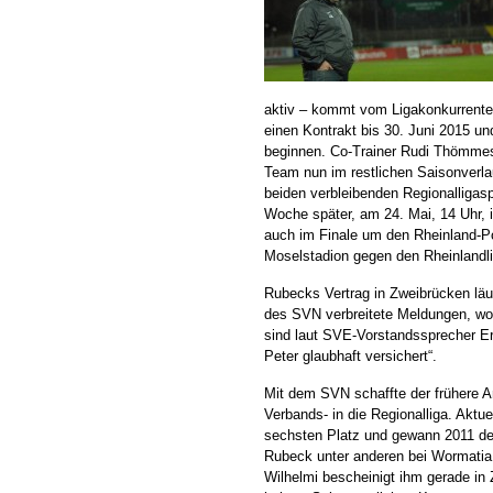
aktiv – kommt vom Ligakonkurrente
einen Kontrakt bis 30. Juni 2015 
beginnen. Co-Trainer Rudi Thömmes
Team nun im restlichen Saisonverlau
beiden verbleibenden Regionalliga
Woche später, am 24. Mai, 14 Uhr, 
auch im Finale um den Rheinland-P
Moselstadion gegen den Rheinlandli
Rubecks Vertrag in Zweibrücken lä
des SVN verbreitete Meldungen, won
sind laut SVE-Vorstandssprecher Er
Peter glaubhaft versichert“.
Mit dem SVN schaffte der frühere A
Verbands- in die Regionalliga. Aktue
sechsten Platz und gewann 2011 d
Rubeck unter anderen bei Wormatia
Wilhelmi bescheinigt ihm gerade in 