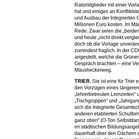
Ratsmitglieder mit einer Vorl
hat und einiges an Konfliktst
und Ausbau der Integrierten
Millionen Euro kosten. Im Mä
Rede. Zwar seien die „beide
und heute „nicht direkt vergl
doch ob die Vorlage unveränd
zumindest fraglich. In der 
angestellt, welche die Grüne
Gespräch brachten – eine Ve
Mäusheckerweg.
TRIER.
Sie ist eine für Trier 
den Vorzügen eines längere
„lehrerbetreuten Lernzeiten“
„Tischgruppen“ und „Jahrgang
sich die Integrierte Gesamts
anderen etablierten Schulform
ganz oben“ (O-Ton Selbstdarst
im städtischen Bildungsangeb
dauerhaft über den Dächern d