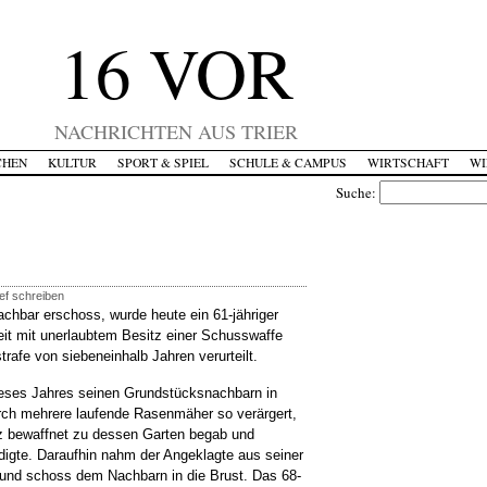
16 VOR
NACHRICHTEN AUS TRIER
CHEN
KULTUR
SPORT & SPIEL
SCHULE & CAMPUS
WIRTSCHAFT
WI
Suche:
ef schreiben
achbar erschoss, wurde heute ein 61-jähriger
eit mit unerlaubtem Besitz einer Schusswaffe
trafe von siebeneinhalb Jahren verurteilt.
ieses Jahres seinen Grundstücksnachbarn in
urch mehrere laufende Rasenmäher so verärgert,
lz bewaffnet zu dessen Garten begab und
igte. Daraufhin nahm der Angeklagte aus seiner
 und schoss dem Nachbarn in die Brust. Das 68-