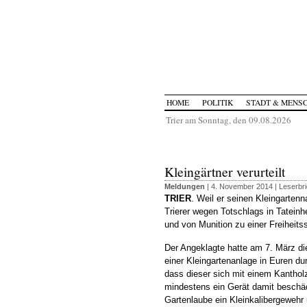
HOME
POLITIK
STADT & MENS
Trier am Sonntag, den 09.08.2026
Kleingärtner verurteilt
Meldungen
| 4. November 2014 |
Leserbri
TRIER
. Weil er seinen Kleingartenn
Trierer wegen Totschlags in Tateinh
und von Munition zu einer Freiheitss
Der Angeklagte hatte am 7. März d
einer Kleingartenanlage in Euren d
dass dieser sich mit einem Kantho
mindestens ein Gerät damit beschäd
Gartenlaube ein Kleinkalibergewehr