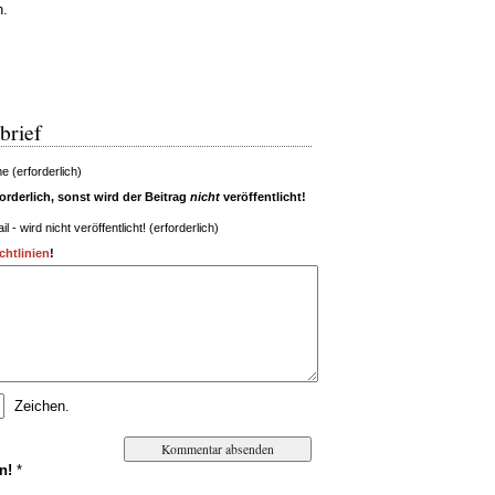
n.
brief
 (erforderlich)
rderlich, sonst wird der Beitrag
nicht
veröffentlicht!
il - wird nicht veröffentlicht! (erforderlich)
htlinien
!
Zeichen.
n!
*