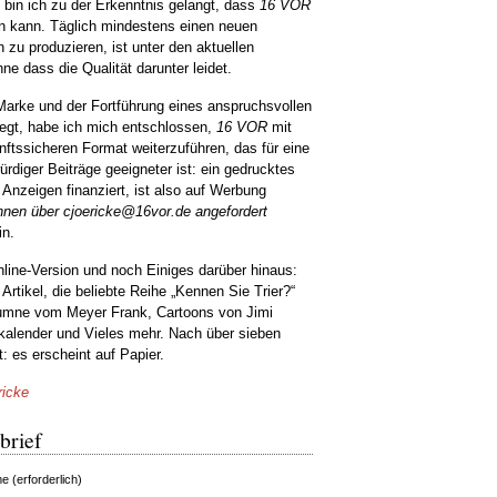
 bin ich zu der Erkenntnis gelangt, dass
16 VOR
den kann. Täglich mindestens einen neuen
zu produzieren, ist unter den aktuellen
e dass die Qualität darunter leidet.
 Marke und der Fortführung eines anspruchsvollen
liegt, habe ich mich entschlossen,
16 VOR
mit
tssicheren Format weiterzuführen, das für eine
ürdiger Beiträge geeigneter ist: ein gedrucktes
Anzeigen finanziert, ist also auf Werbung
nnen über cjoericke@16vor.de angefordert
in.
Online-Version und noch Einiges darüber hinaus:
Artikel, die beliebte Reihe „Kennen Sie Trier?“
lumne vom Meyer Frank, Cartoons von Jimi
skalender und Vieles mehr. Nach über sieben
t: es erscheint auf Papier.
ricke
brief
 (erforderlich)