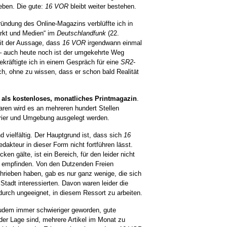
eben. Die gute:
16 VOR
bleibt weiter bestehen.
Gründung
des Online-Magazins verblüffte ich in
arkt und Medien“ im
Deutschlandfunk
(22.
it der Aussage, dass
16 VOR
irgendwann einmal
 – auch heute noch ist der umgekehrte Weg
ekräftigte ich in einem Gespräch für eine
SR2
-
, ohne zu wissen, dass er schon bald Realität
als kostenloses, monatliches Printmagazin
.
aren wird es an mehreren hundert Stellen
Trier und Umgebung ausgelegt werden.
d vielfältig. Der Hauptgrund ist, dass sich
16
dakteur in dieser Form nicht fortführen lässt.
en gälte, ist ein Bereich, für den leider nicht
ft empfinden. Von den Dutzenden Freien
schrieben haben, gab es nur ganz wenige, die sich
Stadt interessierten. Davon waren leider die
adurch ungeeignet, in diesem Ressort zu arbeiten.
zudem immer schwieriger geworden, gute
n der Lage sind, mehrere Artikel im Monat zu