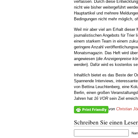
verfassen. Durch diese Entwicklung
nicht wie bisher weitergeführt wer
Hauptartikel und mehrere Meldungen 
Bedingungen nicht mehr möglich, ohn
Weil mir aber viel am Erhalt dieser
journalistischen Angebots für Trier 
einem starkem Team in einem zukunf
geringere Anzahl veröffentlichungsw
Monatsmagazin. Das Heft wird über 
angewiesen (
die Anzeigenpreise kö
werden
). Dafür wird es kostenlos se
Inhaltlich bietet es das Beste der 
Spannende Interviews, interessante 
von Bettina Leuchtenberg, eine Ko
Berlin, einen großen Veranstaltung
Jahren hat
16 VOR
sein Ziel erreich
von
Christian Jö
Schreiben Sie einen Leser
Name