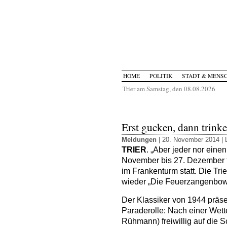
HOME
POLITIK
STADT & MENS
Trier am Samstag, den 08.08.2026
Erst gucken, dann trink
Meldungen
| 20. November 2014 |
TRIER
. „Aber jeder nor eine
November bis 27. Dezember f
im Frankenturm statt. Die Tr
wieder „Die Feuerzangenbow
Der Klassiker von 1944 präse
Paraderolle: Nach einer Wette
Rühmann) freiwillig auf die 