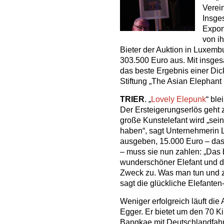
Verei
Insge
Expon
von i
Bieter der Auktion in Luxem
303.500 Euro aus. Mit insge
das beste Ergebnis einer Dic
Stiftung „The Asian Elephant
TRIER
. „
Lovely Elepunk
“ ble
Der Ersteigerungserlös geht
große Kunstelefant wird „sein
haben“, sagt Unternehmerin L
ausgeben, 15.000 Euro – das
– muss sie nun zahlen: „Das b
wunderschöner Elefant und da
Zweck zu. Was man tun und z
sagt die glückliche Elefanten-
Weniger erfolgreich läuft die
Egger. Er bietet um den 70 K
Bangkae mit Deutschlandfahn