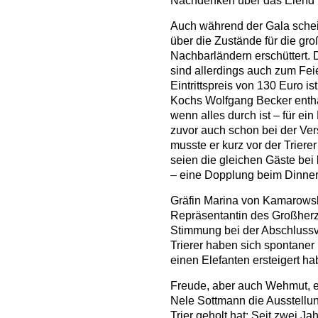
Nachdenken über das Elend ih
Auch während der Gala schein
über die Zustände für die gr
Nachbarländern erschüttert. 
sind allerdings auch zum F
Eintrittspreis von 130 Euro i
Kochs Wolfgang Becker enthal
wenn alles durch ist – für ei
zuvor auch schon bei der Ver
musste er kurz vor der Triere
seien die gleichen Gäste be
– eine Dopplung beim Dinner 
Gräfin Marina von Kamarows
Repräsentantin des Großherz
Stimmung bei der Abschlussver
Trierer haben sich spontaner 
einen Elefanten ersteigert hab
Freude, aber auch Wehmut, em
Nele Sottmann die Ausstell
Trier geholt hat: Seit zwei Ja