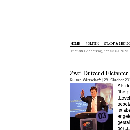
HOME
POLITIK
STADT & MENS
Trier am Donnerstag, den 06.08.2026
Zwei Dutzend Elefanten 
Kultur
,
Wirtschaft
| 28. Oktober 20
Als de
übergl
„Lovel
gesetz
ist ab
angel
gestal
der „