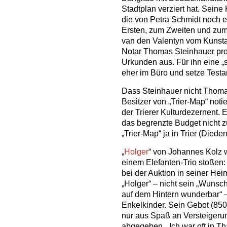
Stadtplan verziert hat. Sein
die von Petra Schmidt noch e
Ersten, zum Zweiten und zum 
van den Valentyn vom Kunst
Notar Thomas Steinhauer proto
Urkunden aus. Für ihn eine „
eher im Büro und setze Testa
Dass Steinhauer nicht Thoma
Besitzer von „Trier-Map“ notier
der Trierer Kulturdezernent. Er
das begrenzte Budget nicht 
„Trier-Map“ ja in Trier (Diede
„
Holger
“ von Johannes Kolz w
einem Elefanten-Trio stoßen:
bei der Auktion in seiner Heim
„Holger“ – nicht sein „Wunsch
auf dem Hintern wunderbar“ –
Enkelkinder. Sein Gebot (850
nur aus Spaß an Versteiger
abgegeben. „Ich war oft in T