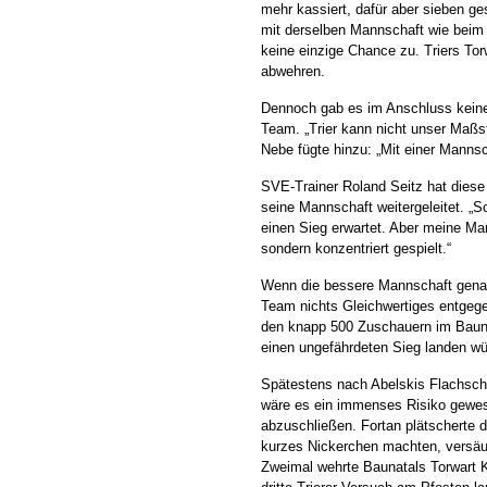
mehr kassiert, dafür aber sieben g
mit derselben Mannschaft wie beim 
keine einzige Chance zu. Triers Tor
abwehren.
Dennoch gab es im Anschluss keine
Team. „Trier kann nicht unser Maßs
Nebe fügte hinzu: „Mit einer Mannsc
SVE-Trainer Roland Seitz hat diese
seine Mannschaft weitergeleitet. „So
einen Sieg erwartet. Aber meine Ma
sondern konzentriert gespielt.“
Wenn die bessere Mannschaft genau 
Team nichts Gleichwertiges entgege
den knapp 500 Zuschauern im Baunat
einen ungefährdeten Sieg landen wü
Spätestens nach Abelskis Flachschu
wäre es ein immenses Risiko gewe
abzuschließen. Fortan plätscherte d
kurzes Nickerchen machten, versäum
Zweimal wehrte Baunatals Torwart 