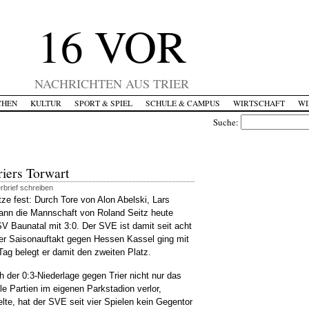
16 VOR
NACHRICHTEN AUS TRIER
CHEN
KULTUR
SPORT & SPIEL
SCHULE & CAMPUS
WIRTSCHAFT
WI
Suche:
riers Torwart
rbrief schreiben
itze fest: Durch Tore von Alon Abelski, Lars
nn die Mannschaft von Roland Seitz heute
V Baunatal mit 3:0. Der SVE ist damit seit acht
der Saisonauftakt gegen Hessen Kassel ging mit
Tag belegt er damit den zweiten Platz.
 der 0:3-Niederlage gegen Trier nicht nur das
le Partien im eigenen Parkstadion verlor,
elte, hat der SVE seit vier Spielen kein Gegentor