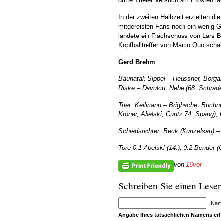
dritte Trierer Versuch am Pfosten la
In der zweiten Halbzeit erzielten d
mitgereisten Fans noch ein wenig G
landete ein Flachschuss von Lars B
Kopfballtreffer von Marco Quotschal
Gerd Brehm
Baunatal: Sippel – Heussner, Borgar
Riske – Davulcu, Nebe (68. Schrader
Trier: Keilmann – Brighache, Buchne
Kröner, Abelski, Cuntz 74. Spang), 
Schiedsrichter: Beck (Künzelsau) –
Tore 0:1 Abelski (14.), 0:2 Bender (6
von
16vor
Schreiben Sie einen Leser
Name
Angabe Ihres tatsächlichen Namens erfo