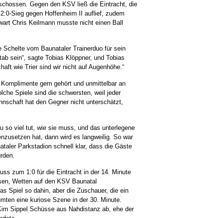
eschossen. Gegen den KSV ließ die Eintracht, die
2:0-Sieg gegen Hoffenheim II auflief, zudem
wart Chris Keilmann musste nicht einen Ball
 Schelte vom Baunataler Trainerduo für sein
tab sein“, sagte Tobias Klöppner, und Tobias
haft wie Trier sind wir nicht auf Augenhöhe.“
 Komplimente gern gehört und unmittelbar an
lche Spiele sind die schwersten, weil jeder
nnschaft hat den Gegner nicht unterschätzt,
so viel tut, wie sie muss, und das unterlegene
nzusetzen hat, dann wird es langweilig. So war
aler Parkstadion schnell klar, dass die Gäste
rden.
ss zum 1:0 für die Eintracht in der 14. Minute
sen, Wetten auf den KSV Baunatal
as Spiel so dahin, aber die Zuschauer, die ein
ten eine kuriose Szene in der 30. Minute.
Kim Sippel Schüsse aus Nahdistanz ab, ehe der