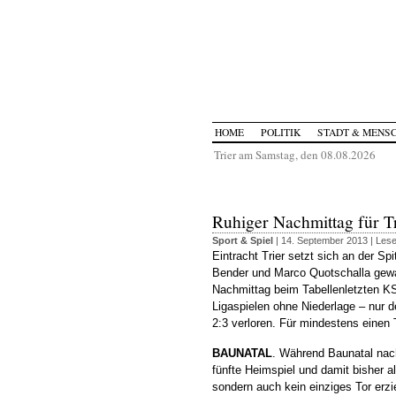
HOME
POLITIK
STADT & MENS
Trier am Samstag, den 08.08.2026
Ruhiger Nachmittag für T
Sport & Spiel
| 14. September 2013 |
Lese
Eintracht Trier setzt sich an der Sp
Bender und Marco Quotschalla gewa
Nachmittag beim Tabellenletzten KS
Ligaspielen ohne Niederlage – nur 
2:3 verloren. Für mindestens einen 
BAUNATAL
. Während Baunatal nach
fünfte Heimspiel und damit bisher al
sondern auch kein einziges Tor erzi