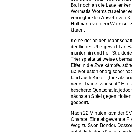
Ball noch an die Latte lenken
Wormatia Worms zu seiner er
verunglückten Abwehr von K
Hollmann vor dem Wormser S
klären.
Keine der beiden Mannschaft
deutliches Übergewicht an Ba
munter hin und her. Strukturie
Trier spielte teilweise überh
Eifer in die Zweikämpfe, stör
Ballverlusten energischer nac
fand auch Kiefer: „Einsatz un
neuer Trainer wünscht.“ Ein ta
bescherte Quotschalla jedoch 
nächsten Spiel gegen Hoffe
gesperrt.
Nach 22 Minuten kam der SV
Chance. Eine abgewehrte Fla
Weg zu Sven Bender. Dessen
gefährlich, doch Nulle musste