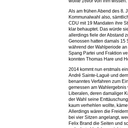
wollte
16vor
von ihm wissen. 
Als am frühen Abend des 8. 
Kommunalwahl also, sämtlich
CDU mit 19 Mandaten ihre Ste
klar behauptet. Das würde s
allerdings fiele der Abstand z
Genossen hatten damals 15 S
während der Wahlperiode an 
Spang Partei und Fraktion ve
konnten Thomas Hare und Hor
2014 kommt nun erstmals ein
André Sainte-Laguë und dem
benanntes Verfahren zum Ei
gemessen am Wahlergebnis vo
Liberalen, deren damaliger 
der Wahl seine Enttäuschung
kaum verhehlen wollte, käme 
Allerdings wären die Freide
bei vier Sitzen angelangt, 
Felix Brand die Seiten und s