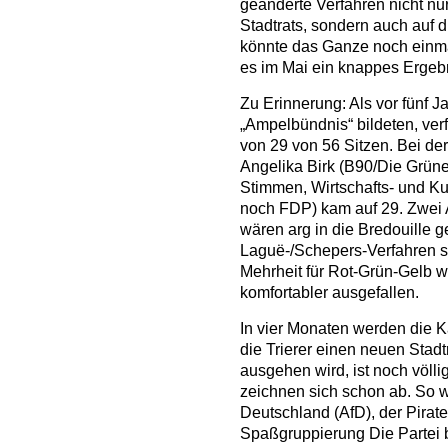
geänderte Verfahren nicht n
Stadtrats, sondern auch auf 
könnte das Ganze noch einma
es im Mai ein knappes Ergeb
Zu Erinnerung: Als vor fünf 
„Ampelbündnis“ bildeten, verf
von 29 von 56 Sitzen. Bei der
Angelika Birk (B90/Die Grün
Stimmen, Wirtschafts- und K
noch FDP) kam auf 29. Zwei 
wären arg in die Bredouille
Laguë-/Schepers-Verfahren 
Mehrheit für Rot-Grün-Gelb w
komfortabler ausgefallen.
In vier Monaten werden die 
die Trierer einen neuen Stad
ausgehen wird, ist noch völl
zeichnen sich schon ab. So wi
Deutschland (AfD), der Pirate
Spaßgruppierung Die Partei b