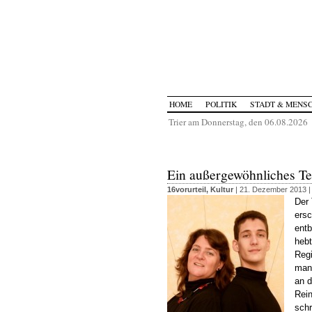
HOME
POLITIK
STADT & MENS
Trier am Donnerstag, den 06.08.2026
Ein außergewöhnliches T
16vorurteil
,
Kultur
| 21. Dezember 2013 
Der 
ersc
entb
hebt
Regi
man
an d
Rein
sch