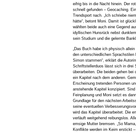
eifrig bis in die Nacht hinein. Der
schnell gefunden – Geocaching. Ei
Trendsport nach. „Ich schriebe nie
hätte“, betont Moni. Damit ist glüc
wählten beide auch eine Gegend aus
idyllischen Hunsrück nebst dunklem
sein Studium und die gelernte Bankk
„Das Buch habe ich physisch allein 
den unterschiedlichen Sprachstilen
Simon stammen“, erklärt die Autorin.
Schriftstellerduos lässt sich in drei
überarbeiten. Die beiden gehen bei 
ein Kapitel nach dem anderen. Ge
Erscheinung tretenden Personen un
anstehende Kapitel konzipiert. Sind 
Feinplanung und Moni setzt es dann
Grundlage für den nächsten Arbeitssc
seine eventuellen Verbesserungsv
wird das Kapitel überarbeitet. Die
verläuft weitgehend reibungslos. Al
emsige Mutter bremsen. „So Mama, 
Konflikte werden im Keim erstickt 