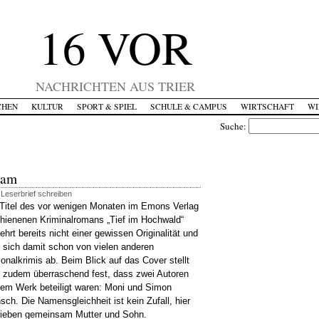
16 VOR
NACHRICHTEN AUS TRIER
CHEN
KULTUR
SPORT & SPIEL
SCHULE & CAMPUS
WIRTSCHAFT
WI
Suche:
eam
|
Leserbrief schreiben
Titel des vor wenigen Monaten im Emons Verlag
hienenen Kriminalromans „Tief im Hochwald“
ehrt bereits nicht einer gewissen Originalität und
 sich damit schon von vielen anderen
onalkrimis ab. Beim Blick auf das Cover stellt
 zudem überraschend fest, dass zwei Autoren
em Werk beteiligt waren: Moni und Simon
sch. Die Namensgleichheit ist kein Zufall, hier
rieben gemeinsam Mutter und Sohn.