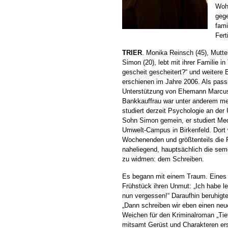
Wohl
geg
fami
Fert
TRIER
. Monika Reinsch (45), Mutte
Simon (20), lebt mit ihrer Familie i
gescheit gescheitert?“ und weiter
erschienen im Jahre 2006. Als passio
Unterstützung von Ehemann Marcus. 
Bankkauffrau war unter anderem meh
studiert derzeit Psychologie an der U
Sohn Simon gemein, er studiert Me
Umwelt-Campus in Birkenfeld. Dort w
Wochenenden und größtenteils die Fe
naheliegend, hauptsächlich die sem
zu widmen: dem Schreiben.
Es begann mit einem Traum. Eine
Frühstück ihren Unmut: „Ich habe l
nun vergessen!“ Daraufhin beruhigte
„Dann schreiben wir eben einen neu
Weichen für den Kriminalroman „Tie
mitsamt Gerüst und Charakteren ers