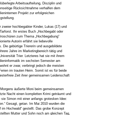
überlegte Arbeitsaufteilung, Disziplin und
enseitige Rücksichtnahme verhalfen dem
lieninternen Projekt zur erfolgreichen
igstellung.
r zweier hochbegabter Kinder, Lukas (17) und
n Tarforst. Ihr erstes Buch „Hochbegabt oder
e Broschüren zum Thema „Hochbegabung“
nierte Autorin erfährt sie liebevolle
Die gebürtige Triererin und ausgebildete
rere Jahre im Marketingbereich tätig und
niversität Trier. Letzteres hat sie mit ihrem
dieninformatik im sechsten Semester am
ohnt er zwar, verbringt jedoch die meisten
rien im trauten Heim. Somit ist es für beide
esterfreie Zeit ihrer gemeinsamen Leidenschaft
s Morgens äußerte Moni beim gemeinsamen
etzte Nacht einen kompletten Krimi geträumt und
 sie Simon mit einer anfangs grotesken Idee:
en.“ Gesagt, getan. Im Mai 2010 wurden die
f im Hochwald“ gestellt. Das grobe Konzept
tellten Mutter und Sohn noch am gleichen Tag,