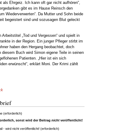
t als Ehrgeiz. Ich kann oft gar nicht aufhören“,
tergedanken gibt es im Hause Reinsch den
zum Wiederverwerten“. Da Mutter und Sohn beide
t begeistert sind und sozusagen Blut geleckt
 Arbeitstitel „Tod und Vergessen“ und spielt in
kte in der Region. Ein junger Pfleger stirbt im
ohner haben den Hergang beobachtet, doch
In diesem Buch wird Simon eigene Teile in seinen
eflohenen Patienten. „Hier ist ein sich
den erwünscht“, erklärt Moni. Der Krimi zählt
ck
brief
 (erforderlich)
rderlich, sonst wird der Beitrag
nicht
veröffentlicht!
il - wird nicht veröffentlicht! (erforderlich)