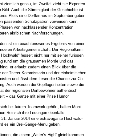
i ziemlich genau, im Zweifel zieht sie Experten
n Bild. Auch die Stimmigkeit der Geschichte ist
nseres Plots eine Dorfkirmes im September geben
en passenden Schutzpatron vorweisen kann,
n Phasen von nachlassender Konzentration
eiteren akribischen Nachforschungen.
den ist ein beachtenswertes Ergebnis von einer
nderen Arbeitsgemeinschaft. Der Regionalkrimi
m Hochwald“ fesselt nicht nur mit seiner furiosen
ng rund um die grausamen Morde und das
ing, er erlaubt zudem einen Blick über die
r der Trierer Kommissarin und der einheimischen
nisten und lässt dem Leser die Chance zur Co-
ung. Auch werden die Gepflogenheiten sowie die
tät der regionalen Dorfbewohner authentisch
ellt – das Ganze mit einer Prise Humor.
sich bei fairem Teamwork gehört, halten Moni
on Reinsch ihre Lesungen ebenfalls
 31. Januar 2014 eine extravagante Hochwald-
ird es ein Drei-Gänge-Menü geben.
tionen, die einem „Writer’s High“ gleichkommen.