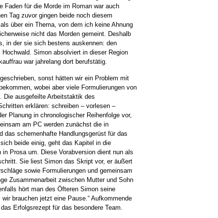
 rote Faden für die Morde im Roman war auch
nen Tag zuvor gingen beide noch diesem
mals über ein Thema, von dem ich keine Ahnung
klicherweise nicht das Morden gemeint. Deshalb
, in der sie sich bestens auskennen: den
 Hochwald. Simon absolviert in dieser Region
auffrau war jahrelang dort berufstätig.
geschrieben, sonst hätten wir ein Problem mit
 bekommen, wobei aber viele Formulierungen von
 Die ausgefeilte Arbeitstaktik des
 Schritten erklären: schreiben – vorlesen –
der Planung in chronologischer Reihenfolge vor,
meinsam am PC werden zunächst die in
d das schemenhafte Handlungsgerüst für das
sich beide einig, geht das Kapitel in die
 in Prosa um. Diese Vorabversion dient nun als
hritt. Sie liest Simon das Skript vor, er äußert
orschläge sowie Formulierungen und gemeinsam
 enge Zusammenarbeit zwischen Mutter und Sohn
lenfalls hört man des Öfteren Simon seine
wir brauchen jetzt eine Pause.“ Aufkommende
– das Erfolgsrezept für das besondere Team.