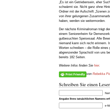
„Es ist ein Getriebensein, eher Such
schwärmt sie. Nicht ganz ohne Hin
Ordner mit der Aufschrift „Szenen 
von ihrer gelungenen Zusammenarbei
haben, werden sie weitermorden.
Der nächste Kriminalroman trägt den
einem Seniorenheim für Demenzerkran
gutbesuchten Speisesaal. Alle Bew
niemand kann sich recht erinnern. 
Worten schreiben – die Rolle eines g
abgrenzender Sprachstil von uns bei
bereits 182 Seiten.
Weitere Infos finden Sie
hier
.
von
Rebekka Pi
Schreiben Sie einen Leser
Name
Angabe Ihres tatsächlichen Namens erfo
e-Ma