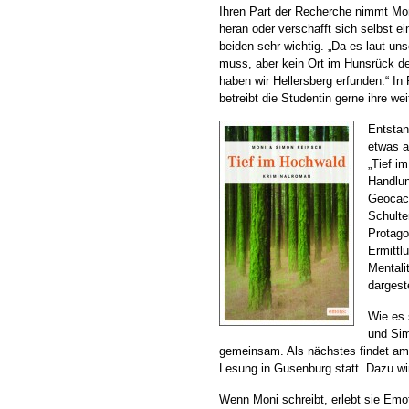
Ihren Part der Recherche nimmt Mon
heran oder verschafft sich selbst ei
beiden sehr wichtig. „Da es laut u
muss, aber kein Ort im Hunsrück d
haben wir Hellersberg erfunden.“ I
betreibt die Studentin gerne ihre w
Entstan
etwas a
„Tief i
Handlu
Geocach
Schulte
Protago
Ermittl
Mentali
dargest
Wie es 
und Sim
gemeinsam. Als nächstes findet am
Lesung in Gusenburg statt. Dazu w
Wenn Moni schreibt, erlebt sie Emo