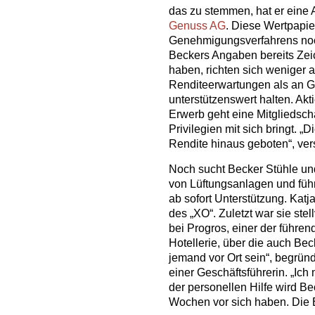
das zu stemmen, hat er eine 
Genuss AG
. Diese Wertpapie
Genehmigungsverfahrens noch 
Beckers Angaben bereits Zeic
haben, richten sich weniger 
Renditeerwartungen als an G
unterstützenswert halten. Ak
Erwerb geht eine Mitgliedscha
Privilegien mit sich bringt. 
Rendite hinaus geboten“, vers
Noch sucht Becker Stühle und
von Lüftungsanlagen und führ
ab sofort Unterstützung. Katj
des „XO“. Zuletzt war sie ste
bei Progros, einer der führe
Hotellerie, über die auch Be
jemand vor Ort sein“, begrün
einer Geschäftsführerin. „Ich
der personellen Hilfe wird B
Wochen vor sich haben. Die Er