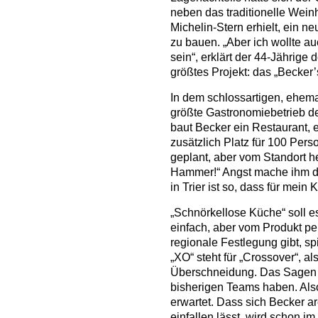
neben das traditionelle Wein
Michelin-Stern erhielt, ein n
zu bauen. „Aber ich wollte a
sein“, erklärt der 44-Jährige 
größtes Projekt: das „Becker
In dem schlossartigen, ehem
größte Gastronomiebetrieb de
baut Becker ein Restaurant, e
zusätzlich Platz für 100 Pers
geplant, aber vom Standort he
Hammer!“ Angst mache ihm di
in Trier ist so, dass für mein 
„Schnörkellose Küche“ soll e
einfach, aber vom Produkt per
regionale Festlegung gibt, s
„XO“ steht für „Crossover“, a
Überschneidung. Das Sagen in
bisherigen Teams haben. Also
erwartet. Dass sich Becker 
einfallen lässt, wird schon im