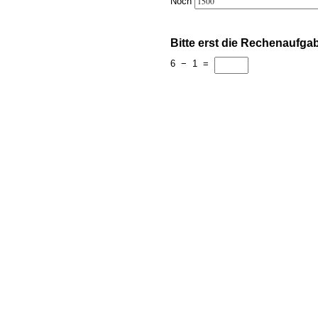
Noch
Bitte erst die Rechenaufga
6
−
1
=