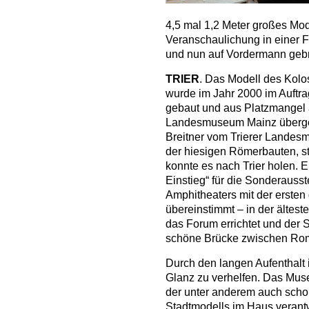
4,5 mal 1,2 Meter großes Mod
Veranschaulichung in einer 
und nun auf Vordermann gebr
TRIER
. Das Modell des Kolo
wurde im Jahr 2000 im Auftr
gebaut und aus Platzmangel 
Landesmuseum Mainz übergeb
Breitner vom Trierer Landesm
der hiesigen Römerbauten, st
konnte es nach Trier holen. 
Einstieg“ für die Sonderauss
Amphitheaters mit der erste
übereinstimmt – in der ältes
das Forum errichtet und der S
schöne Brücke zwischen Rom
Durch den langen Aufenthalt 
Glanz zu verhelfen. Das Mus
der unter anderem auch schon
Stadtmodells im Haus verantw