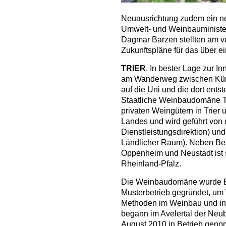
Neuausrichtung zudem ein ne
Umwelt- und Weinbauminister
Dagmar Barzen stellten am 
Zukunftspläne für das über ei
TRIER
. In bester Lage zur In
am Wanderweg zwischen Küren
auf die Uni und die dort ents
Staatliche Weinbaudomäne Tr
privaten Weingütern in Trier 
Landes und wird geführt von 
Dienstleistungsdirektion) u
Ländlicher Raum). Neben Be
Oppenheim und Neustadt ist s
Rheinland-Pfalz.
Die Weinbaudomäne wurde En
Musterbetrieb gegründet, um 
Methoden im Weinbau und in d
begann im Avelertal der Neub
August 2010 in Betrieb geno