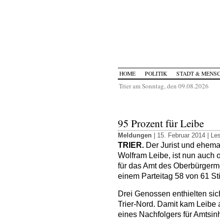
HOME
POLITIK
STADT & MENS
Trier am Sonntag, den 09.08.2026
95 Prozent für Leibe
Meldungen
| 15. Februar 2014 |
Les
TRIER.
Der Jurist und ehemali
Wolfram Leibe, ist nun auch o
für das Amt des Oberbürgerme
einem Parteitag 58 von 61 S
Drei Genossen enthielten si
Trier-Nord. Damit kam Leibe
eines Nachfolgers für Amtsin