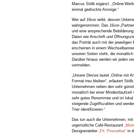
Marcus Stölb ergänzt: „Online-Werb
einmal gedruckte Anzeige.“
Wer auf
16vor
wirbt, dessen Untern
wahrgenommen. Das
16vor
-„Partne
und eine ansprechende Bebilderung.
Daten wie Anschrift und Öffnungszei
das Porträt auch mit der jeweiligen
erscheinen in einem Wechselbanner, 
unseren Seiten steht, die monatlic
Darüber hinaus werden wir jeden ne
vermelden.
„Unsere Devise lautet ‚Online mit A
Format treu bleiben“, erläutert Stölb
Unternehmen neben den sehr günsti
monatlich bei einer Mindestlaufzeit 
sehr gutes Renommee und ist lokal e
steigende Zugriffszahlen und werde
Trier identifizieren.“
Das tun auch die Unternehmen, mit
urgemütliche Café-Restaurant
„Mom
Designeratelier
„Frl. Prusselise“
in d