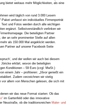
ung bietet weitaus mehr Möglichkeiten, als eine
ehmen wird täglich von rund 3.000 Lesern
r“-Paket umfasst ein individuelles Firmenporträt
 Text und Fotos werden durch alle wichtigen
ten ergänzt. Selbstverständlich verlinken wir
 Firmenhomepage. Die beteiligten Partner
der an sehr prominenter Stelle auf allen
h mehr als 150.000 Mal angeklickt werden.
uen Partner auf unserer Facebook-Seite
nspruch‘, und der wollen wir auch bei diesem
. Jöricke erklärt, wovon die beteiligten
gen Konditionen – 59 Euro (zzgl. MwSt.)
von einem Jahr – profitieren: „
16vor
genießt ein
tabliert. Zudem verzeichnen wir stetig
n vor allem von Menschen gelesen, die sich mit
 denen wir das neue Format starten: Ob das
o“
im Gartenfeld oder das innovative
er Neustraße, ob die traditionsreichen
Maler- und