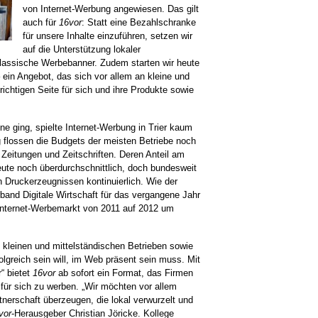
von Internet-Werbung angewiesen. Das gilt
auch für
16vor
: Statt eine Bezahlschranke
für unsere Inhalte einzuführen, setzen wir
auf die Unterstützung lokaler
lassische Werbebanner. Zudem starten wir heute
– ein Angebot, das sich vor allem an kleine und
r richtigen Seite für sich und ihre Produkte sowie
e ging, spielte Internet-Werbung in Trier kaum
ng flossen die Budgets der meisten Betriebe noch
e Zeitungen und Zeitschriften. Deren Anteil am
ute noch überdurchschnittlich, doch bundesweit
n Druckerzeugnissen kontinuierlich. Wie der
band Digitale Wirtschaft für das vergangene Jahr
 Internet-Werbemarkt von 2011 auf 2012 um
 kleinen und mittelständischen Betrieben sowie
olgreich sein will, im Web präsent sein muss. Mit
“ bietet
16vor
ab sofort ein Format, das Firmen
für sich zu werben. „Wir möchten vor allem
nerschaft überzeugen, die lokal verwurzelt und
vor
-Herausgeber Christian Jöricke. Kollege