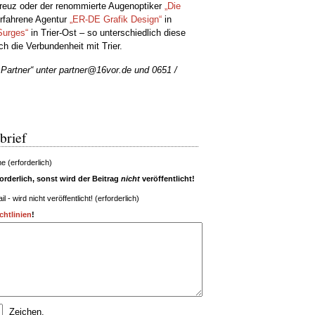
reuz oder der renommierte Augenoptiker
„Die
erfahrene Agentur
„ER-DE Grafik Design“
in
Surges“
in Trier-Ost – so unterschiedlich diese
ch die Verbundenheit mit Trier.
 Partner“ unter partner@16vor.de und 0651 /
brief
 (erforderlich)
rderlich, sonst wird der Beitrag
nicht
veröffentlicht!
il - wird nicht veröffentlicht! (erforderlich)
htlinien
!
Zeichen.